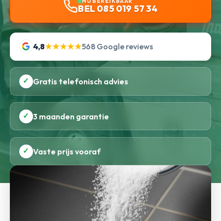
NU BEREIKBAAR
BEL 085 019 57 34
4,8
★★★★★
568 Google reviews
✓
Gratis telefonisch advies
✓
3 maanden garantie
✓
Vaste prijs vooraf