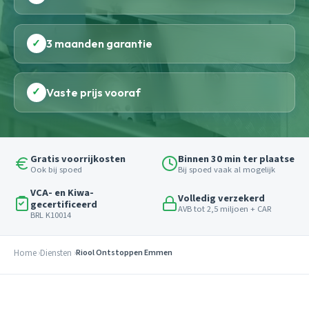
✓
3 maanden garantie
✓
Vaste prijs vooraf
Gratis voorrijkosten
Binnen 30 min ter plaatse
Ook bij spoed
Bij spoed vaak al mogelijk
VCA- en Kiwa-
Volledig verzekerd
gecertificeerd
AVB tot 2,5 miljoen + CAR
BRL K10014
Home
Diensten
Riool Ontstoppen Emmen