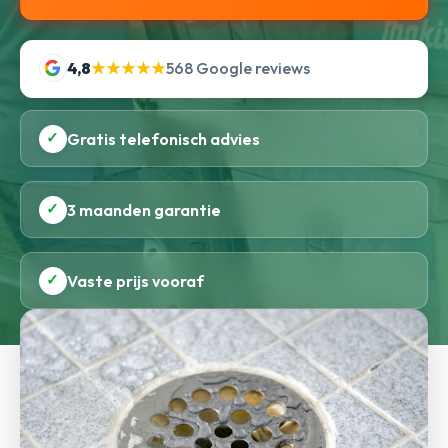
4,8
★★★★★
568 Google reviews
✓
Gratis telefonisch advies
✓
3 maanden garantie
✓
Vaste prijs vooraf