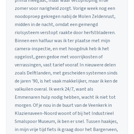
prima meegaat, maar waar vetophoping in de
zomer voor narigheid zorgt. Vorige week nog een
noodoproep gekregen nabij de Molen Zeldenrust,
midden in de nacht, omdat een gemengd
riolsysteem verstopt raakte door herfstbladeren.
Binnen een halfuur was ik ter plaatse met mijn
camera-inspectie, en met hoogdruk heb ik het
opgelost, geen gedoe met voorrijkosten of
verrassingen, vast tarief vooraf. In nieuwere delen
zoals Delftlanden, met gescheiden systemen sinds
de jaren '90, is het vaak makkelijker, maar ik ken de
valkuilen overal. Ik werk 24/7, want als
Emmenaren hulp nodig hebben, wacht ik niet tot
morgen. Of je nou in de buurt van de Veenkerk in
Klazienaveen-Noord woont of bij het Industrieel
Smalspoor Museum, ik ben er snel. Tussen haakjes,
in mijn vrije tijd fiets ik graag door het Bargerveen,