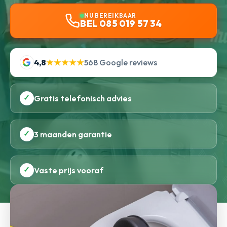
NU BEREIKBAAR
BEL 085 019 57 34
4,8
★★★★★
568 Google reviews
✓
Gratis telefonisch advies
✓
3 maanden garantie
✓
Vaste prijs vooraf