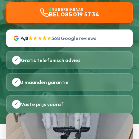
NU BEREIKBAAR
BEL 085 019 57 34
4,8
★★★★★
568 Google reviews
✓
Gratis telefonisch advies
✓
3 maanden garantie
✓
Vaste prijs vooraf