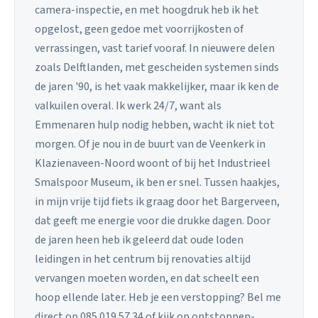
camera-inspectie, en met hoogdruk heb ik het
opgelost, geen gedoe met voorrijkosten of
verrassingen, vast tarief vooraf. In nieuwere delen
zoals Delftlanden, met gescheiden systemen sinds
de jaren '90, is het vaak makkelijker, maar ik ken de
valkuilen overal. Ik werk 24/7, want als
Emmenaren hulp nodig hebben, wacht ik niet tot
morgen. Of je nou in de buurt van de Veenkerk in
Klazienaveen-Noord woont of bij het Industrieel
Smalspoor Museum, ik ben er snel. Tussen haakjes,
in mijn vrije tijd fiets ik graag door het Bargerveen,
dat geeft me energie voor die drukke dagen. Door
de jaren heen heb ik geleerd dat oude loden
leidingen in het centrum bij renovaties altijd
vervangen moeten worden, en dat scheelt een
hoop ellende later. Heb je een verstopping? Bel me
direct op 085 019 57 34 of kijk op ontstoppen-