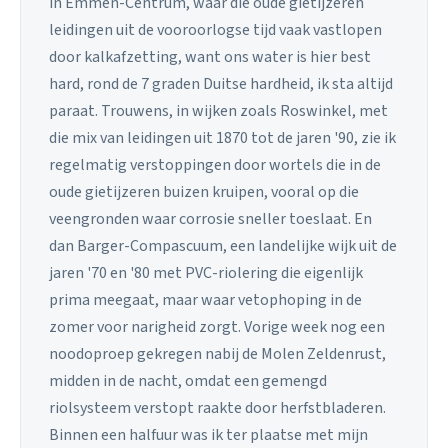
in Emmen-Centrum, waar die oude gietijzeren
leidingen uit de vooroorlogse tijd vaak vastlopen
door kalkafzetting, want ons water is hier best
hard, rond de 7 graden Duitse hardheid, ik sta altijd
paraat. Trouwens, in wijken zoals Roswinkel, met
die mix van leidingen uit 1870 tot de jaren '90, zie ik
regelmatig verstoppingen door wortels die in de
oude gietijzeren buizen kruipen, vooral op die
veengronden waar corrosie sneller toeslaat. En
dan Barger-Compascuum, een landelijke wijk uit de
jaren '70 en '80 met PVC-riolering die eigenlijk
prima meegaat, maar waar vetophoping in de
zomer voor narigheid zorgt. Vorige week nog een
noodoproep gekregen nabij de Molen Zeldenrust,
midden in de nacht, omdat een gemengd
riolsysteem verstopt raakte door herfstbladeren.
Binnen een halfuur was ik ter plaatse met mijn