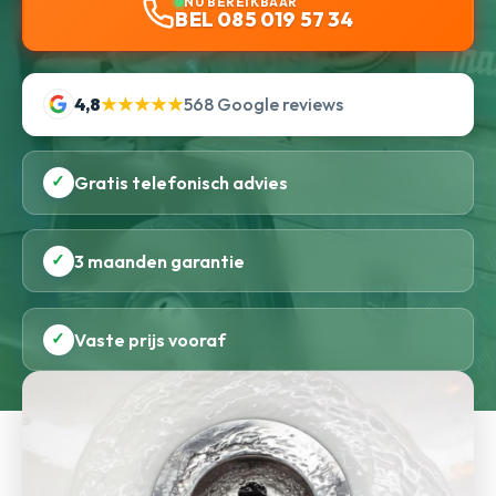
NU BEREIKBAAR
BEL 085 019 57 34
4,8
★★★★★
568 Google reviews
✓
Gratis telefonisch advies
✓
3 maanden garantie
✓
Vaste prijs vooraf