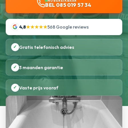
NU BEREIKBAAR
BEL 085 019 57 34
4,8
★★★★★
568 Google reviews
✓
Gratis telefonisch advies
✓
3 maanden garantie
✓
Vaste prijs vooraf