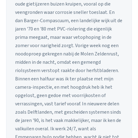
oude gietijzeren buizen kruipen, vooral op die
veengronden waar corrosie sneller toeslaat. En
dan Barger-Compascuum, een landelijke wijk uit de
jaren '70 en '80 met PVC-riolering die eigenlijk
prima meegaat, maar waar vetophoping in de
zomer voor narigheid zorgt. Vorige week nog een
noodoproep gekregen nabij de Molen Zeldenrust,
midden in de nacht, omdat een gemengd
riolsysteem verstopt raakte door herfstbladeren.
Binnen een halfuur was ik ter plaatse met mijn
camera-inspectie, en met hoogdruk heb ik het
opgelost, geen gedoe met voorrijkosten of
verrassingen, vast tarief vooraf. In nieuwere delen
zoals Delftlanden, met gescheiden systemen sinds
de jaren '90, is het vaak makkelijker, maar ik ken de
valkuilen overal. Ik werk 24/7, want als
Emmenaren hulp nodig hebben, wacht ik niet tot