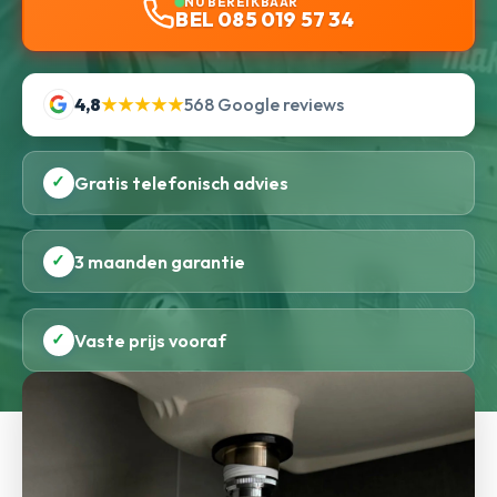
NU BEREIKBAAR
BEL 085 019 57 34
4,8
★★★★★
568 Google reviews
✓
Gratis telefonisch advies
✓
3 maanden garantie
✓
Vaste prijs vooraf