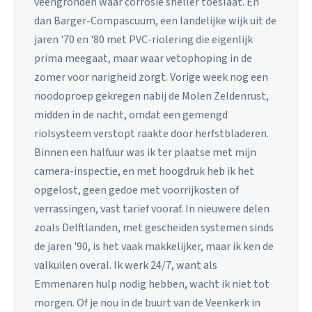
veengronden waar corrosie sneller toeslaat. En
dan Barger-Compascuum, een landelijke wijk uit de
jaren '70 en '80 met PVC-riolering die eigenlijk
prima meegaat, maar waar vetophoping in de
zomer voor narigheid zorgt. Vorige week nog een
noodoproep gekregen nabij de Molen Zeldenrust,
midden in de nacht, omdat een gemengd
riolsysteem verstopt raakte door herfstbladeren.
Binnen een halfuur was ik ter plaatse met mijn
camera-inspectie, en met hoogdruk heb ik het
opgelost, geen gedoe met voorrijkosten of
verrassingen, vast tarief vooraf. In nieuwere delen
zoals Delftlanden, met gescheiden systemen sinds
de jaren '90, is het vaak makkelijker, maar ik ken de
valkuilen overal. Ik werk 24/7, want als
Emmenaren hulp nodig hebben, wacht ik niet tot
morgen. Of je nou in de buurt van de Veenkerk in