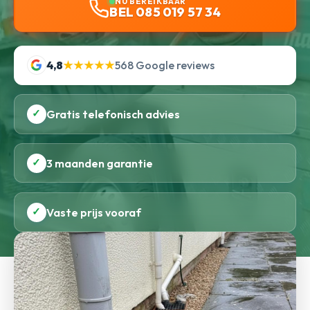
NU BEREIKBAAR
BEL 085 019 57 34
4,8
★★★★★
568 Google reviews
✓
Gratis telefonisch advies
✓
3 maanden garantie
✓
Vaste prijs vooraf