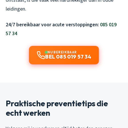
ontstaat, is die vaak veel hardnekkiger dan in oude
leidingen.
24/7 bereikbaar voor acute verstoppingen:
085 019
57 34
NU BEREIKBAAR
BEL 085 019 57 34
Praktische preventietips die
echt werken