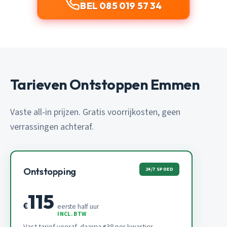
BEL 085 019 57 34
Tarieven Ontstoppen Emmen
Vaste all-in prijzen. Gratis voorrijkosten, geen
verrassingen achteraf.
24/7 SPOED
Ontstopping
115
€
eerste half uur
INCL. BTW
Vast tarief vooraf, daarna
38 per kwartier.