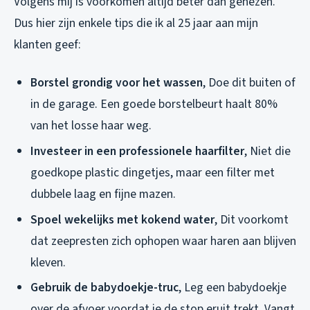
Volgens mij is voorkomen altijd beter dan genezen.
Dus hier zijn enkele tips die ik al 25 jaar aan mijn
klanten geef:
Borstel grondig voor het wassen
, Doe dit buiten of
in de garage. Een goede borstelbeurt haalt 80%
van het losse haar weg.
Investeer in een professionele haarfilter
, Niet die
goedkope plastic dingetjes, maar een filter met
dubbele laag en fijne mazen.
Spoel wekelijks met kokend water
, Dit voorkomt
dat zeepresten zich ophopen waar haren aan blijven
kleven.
Gebruik de babydoekje-truc
, Leg een babydoekje
over de afvoer voordat je de stop eruit trekt. Vangt