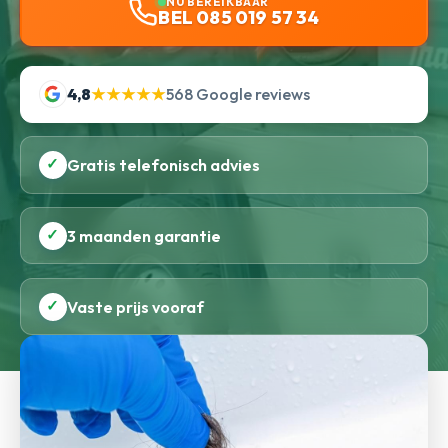
NU BEREIKBAAR
BEL 085 019 57 34
4,8
★★★★★
568 Google reviews
✓
Gratis telefonisch advies
✓
3 maanden garantie
✓
Vaste prijs vooraf